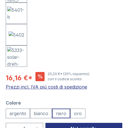
20,20 €*
(20% risparmio)
%
16,16 €*
con il codice sconto
Prezzi incl. IVA piú costi di spedizione
Seleziona
Colore
argento
bianco
nero
oro
Quantità del prodotto: inserisci la quant