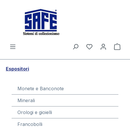
nuto principale
Il c
Espositori
Monete e Banconote
Minerali
Orologi e gioielli
Francobolli