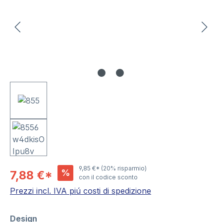
9,85 €*
(20% risparmio)
%
7,88 €*
con il codice sconto
Prezzi incl. IVA piú costi di spedizione
Seleziona
Design