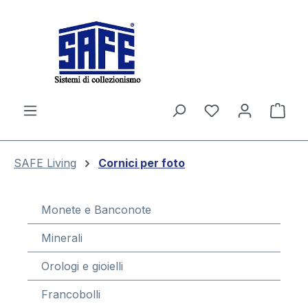
nuto principale
Il c
SAFE Living
Cornici per foto
Monete e Banconote
Minerali
Orologi e gioielli
Francobolli