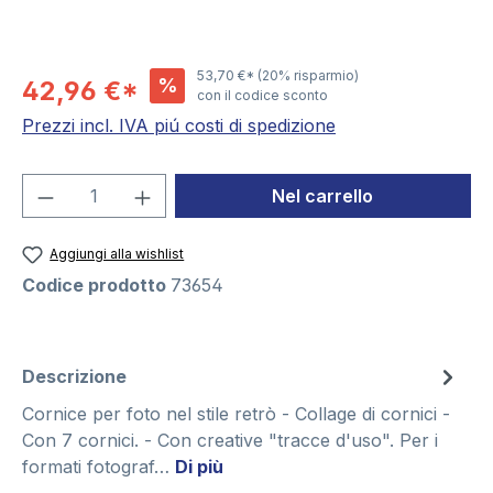
53,70 €*
(20% risparmio)
%
42,96 €*
con il codice sconto
Prezzi incl. IVA piú costi di spedizione
Quantità del prodotto: inserisci la quant
Nel carrello
Aggiungi alla wishlist
Codice prodotto
73654
Descrizione
Cornice per foto nel stile retrò - Collage di cornici -
Con 7 cornici. - Con creative "tracce d'uso". Per i
formati fotograf…
Di più