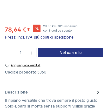
98,30 €*
(20% risparmio)
%
78,64 €*
con il codice sconto
Prezzi incl. IVA piú costi di spedizione
Quantità del prodotto: inserisci la quant
Nel carrello
Aggiungi alla wishlist
Codice prodotto
5360
Descrizione
Il ripiano versatile che trova sempre il posto giusto.
Solo-Board si monta senza supporti visibili grazie