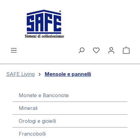
nuto principale
Il c
SAFE Living
Mensole e pannelli
Monete e Banconote
Minerali
Orologi e gioielli
Francobolli