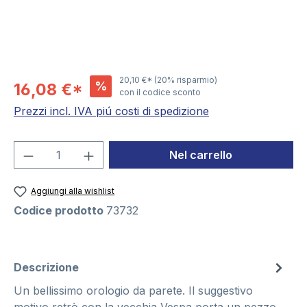
20,10 €*
(20% risparmio)
%
16,08 €*
con il codice sconto
Prezzi incl. IVA piú costi di spedizione
Quantità del prodotto: inserisci la quant
Nel carrello
Aggiungi alla wishlist
Codice prodotto
73732
Descrizione
Un bellissimo orologio da parete. Il suggestivo