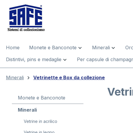
 ricerca
Passa alla navigazione principale
Home
Monete e Banconote
Minerali
Oro
Distintivi, pins e medaglie
Per capsule di champagn
Minerali
Vetrinette e Box da collezione
Vetri
Monete e Banconote
Minerali
Salta la gal
Vetrine in acrilico
Vetrine in legno