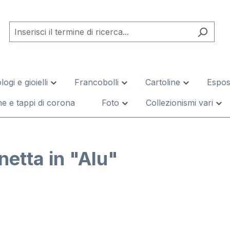
logi e gioielli
Francobolli
Cartoline
Esposi
e e tappi di corona
Foto
Collezionismi vari
netta in "Alu"
leria di immagini