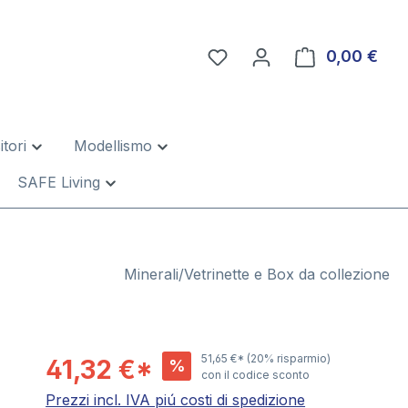
0,00 €
Il c
tori
Modellismo
SAFE Living
Minerali/Vetrinette e Box da collezione
51,65 €*
(20% risparmio)
41,32 €*
%
con il codice sconto
Prezzi incl. IVA piú costi di spedizione