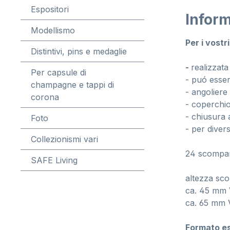
Espositori
Inform
Modellismo
Per i vostri
Distintivi, pins e medaglie
-
realizzata
Per capsule di
- puó esser
champagne e tappi di
- angoliere
corona
- coperchi
- chiusura 
Foto
- per divers
Collezionismi vari
24 scompar
SAFE Living
altezza sc
ca. 45 mm V
ca. 65 mm V
Formato e