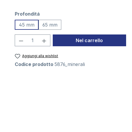
Seleziona
Profonditá
45 mm
65 mm
Quantità del prodotto: inserisci la 
Nel carrello
Aggiungi alla wishlist
Codice prodotto
5876_minerali