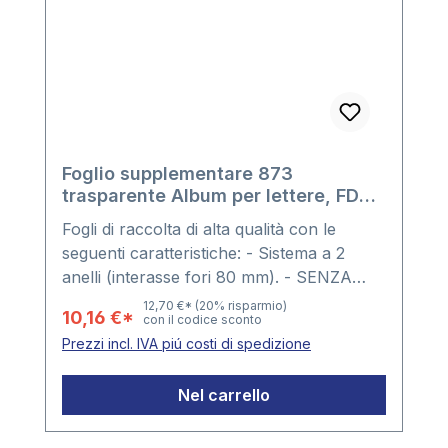
Foglio supplementare 873
trasparente Album per lettere, FDC,
cartoline
Fogli di raccolta di alta qualità con le
seguenti caratteristiche: - Sistema a 2
anelli (interasse fori 80 mm). - SENZA
divisorio verde - Pellicole dure, senza
12,70 €*
(20% risparmio)
10,16 €*
con il codice sconto
plastificanti. - Formato del foglio: 215 x 130
Prezzi incl. IVA piú costi di spedizione
mm. - Confezione: 10 fogli
Nel carrello