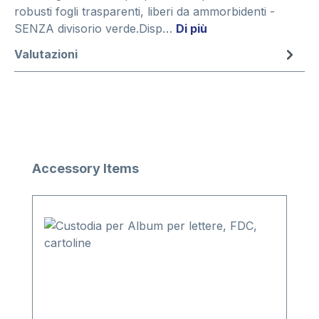
robusti fogli trasparenti, liberi da ammorbidenti -
SENZA divisorio verde.Disp…
Di più
Valutazioni
Salta la galleria dei prodotti
Accessory Items