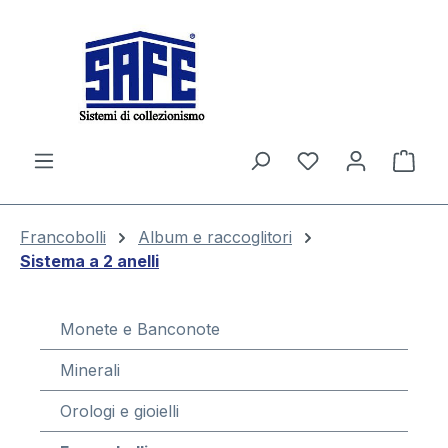
nuto principale
Il c
Francobolli
Album e raccoglitori
Sistema a 2 anelli
Monete e Banconote
Minerali
Orologi e gioielli